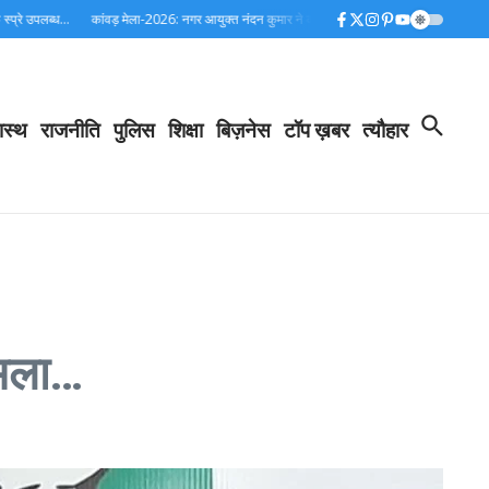
ब्ध…
कांवड़ मेला-2026: नगर आयुक्त नंदन कुमार ने कांवड़ मार्ग का किया निरीक्षण, 24 घंटे स्वच्छता व्यवस
ास्थ
राजनीति
पुलिस
शिक्षा
बिज़नेस
टॉप ख़बर
त्यौहार
 हमला…