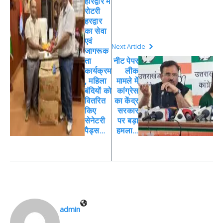
हरिद्वार में
रोटरी
हरद्वार
का सेवा
एवं
Next Article
जागरूक
ता
नीट पेपर
कार्यक्रम
लीक
, महिला
मामले में
बंदियों को
कांग्रेस
वितरित
का केंद्र
किए
सरकार
सेनेटरी
पर बड़ा
पैड्स…
हमला…
admin