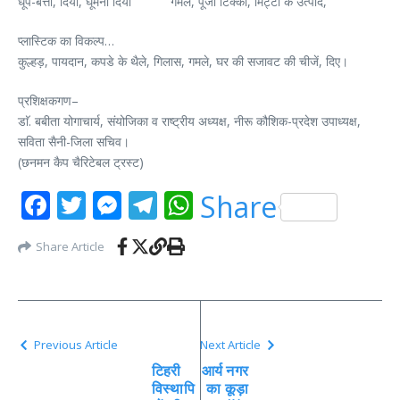
धूप-बत्ती, दिया, घूमनी दिया गमले, पूजा टिक्की, मिट्टी के उत्पाद,
प्लास्टिक का विकल्प…
कुल्हड़, पायदान, कपडे के थैले, गिलास, गमले, घर की सजावट की चीजें, दिए।
प्रशिक्षकगण–
डाॅ. बबीता योगाचार्य, संयोजिका व राष्ट्रीय अध्यक्ष, नीरू कौशिक-प्रदेश उपाध्यक्ष,
सविता सैनी-जिला सचिव।
(छनमन कैप चैरिटेबल ट्रस्ट)
Facebook
Twitter
Messenger
Telegram
WhatsApp
Share
Share Article
Previous Article
Next Article
टिहरी
आर्य नगर
विस्थापि
का कूड़ा