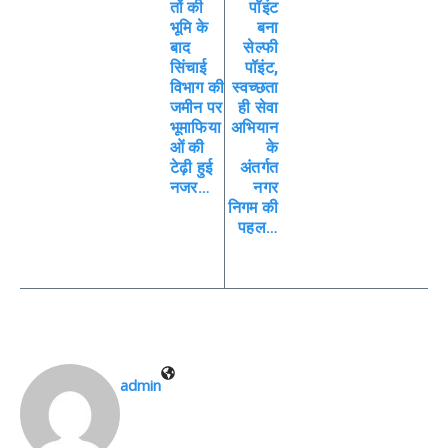
तों की
पॉइंट
भूमि के
बना
बाद
सेल्फी
सिंचाई
पॉइंट,
विभाग की
स्वच्छता
जमीन पर
ही सेवा
भूमाफिया
अभियान
ओं की
के
टेढ़ी हुई
अंतर्गत
नजर…
नगर
निगम की
पहल…
admin