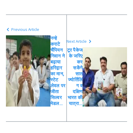
Previous Article
नन्हे
Next Article
कराटे
चैंपियन
टूर पैकेज
निवान ने
के जरिए
बढ़ाया
कर
हरिद्वार
सकेंगे
का मान,
सात
स्टेट
ज्योर्तिलिं
लेवल पर
ग व
जीता
दक्षिण
सिल्वर
भारत की
मेडल…
यात्रा…