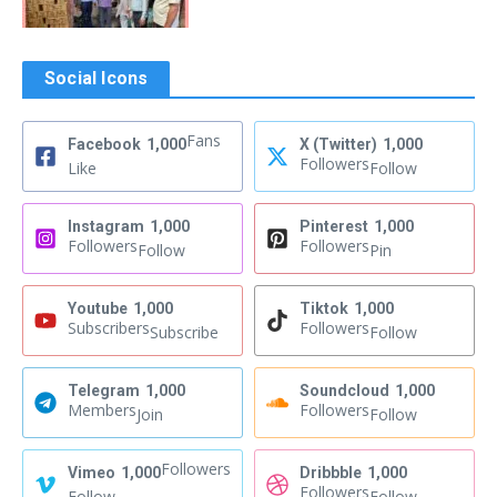
Social Icons
Fans
Facebook
1,000
X (Twitter)
1,000
Followers
Like
Follow
Instagram
1,000
Pinterest
1,000
Followers
Followers
Follow
Pin
Youtube
1,000
Tiktok
1,000
Subscribers
Followers
Subscribe
Follow
Telegram
1,000
Soundcloud
1,000
Members
Followers
Join
Follow
Followers
Vimeo
1,000
Dribbble
1,000
Followers
Follow
Follow