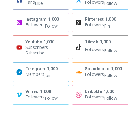
Fans
Followers
Like
Follow
Instagram
1,000
Pinterest
1,000
Followers
Followers
Follow
Pin
Youtube
1,000
Tiktok
1,000
Subscribers
Followers
Follow
Subscribe
Telegram
1,000
Soundcloud
1,000
Members
Followers
Join
Follow
Vimeo
1,000
Dribbble
1,000
Followers
Followers
Follow
Follow