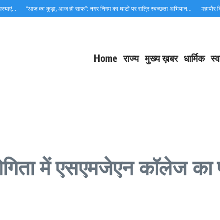
ं…
“आज का कूड़ा, आज ही साफ”: नगर निगम का घाटों पर रात्रि स्वच्छता अभियान…
महापौर किरण ज
Home
राज्य
मुख्य ख़बर
धार्मिक
स्व
ियोगिता में एसएमजेएन कॉलेज क