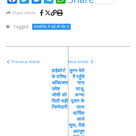
Share Article
Tagged:
#एक्सीडेंट में भाई की मौत #
Previous Article
Next Article
हाईकोर्ट
कुम्भ मेले
के वरिष्ठ
में पहुॅचे
अधिवक्ता
नागा
उमेश
साधु,
जोशी को
कन्या
मिली बड़ी
पूजन के
जिम्मेदारी
साथ
धार्मिक
कार्य
शुरू, देंखे
अदभुत