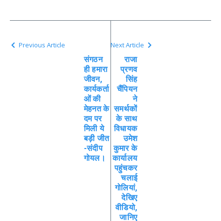
Previous Article
Next Article
संगठन
राजा
ही हमारा
प्रणव
जीवन,
सिंह
कार्यकर्ता
चैंपियन
ओं की
ने
मेहनत के
समर्थकों
दम पर
के साथ
मिली ये
विधायक
बड़ी जीत
उमेश
-संदीप
कुमार के
गोयल।
कार्यालय
पहुंचकर
चलाई
गोलियां,
देखिए
वीडियो,
जानिए