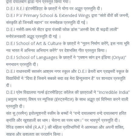
द्वारा दयालबाग झंडा गान प्रस्तुत किया गया।
D.E.I R.E.I इंटरमीडिएट के छात्रों ने योगा पर अद्भुत प्रस्तुति दी।
D.E.I P.V Primary School & Extended Wings द्वारा “संतो वीरों की जननी,
संस्कृति हो जिनकी महान” पर मनमोहक प्रस्तुति दी गई।
D.E.I नर्सरी-कम-प्ले सेंटर द्वारा पंजाबी फोक डांस “अस्सी देश दी चढ़दी लाली”
मनोरंजनकारी अद्भुद प्रस्तुति दी गई ।
D.E.I School of Art & Culture के छात्रों ने “नूतन निर्माण करेंगे, इस नव्य भूमि
नव भारत में अभिनव अभियान करेंगे” पर देशभक्ति गीत प्रस्तुत किया।
D.E.I School of Languages के छात्रों ने “एक्शन सांग इन इंडिया (Oriya)”
मनभावन प्रस्तुति दी।
D.E.I राधास्वामी सतसंग आश्रम नगर स्कूल और D.E.I डेयरी बाग प्राइमरी स्कूल के
विद्यार्थियों ने “दिया है जिसने सबको सदा वह मेरा हिन्दुस्तान है” पर शानदार प्रस्तुति
दी।
D.E.I प्रेम विद्यालया गर्ल्स इंटरमीडिएट कॉलेज की छात्राओं ने “Incredible India”
(अतुल्य भारत) विषय पर म्यूजिक (इंस्ट्रुमेंटल) के साथ अद्भुत एवं विस्मित करने वाली
प्रस्तुति दी।
संत सु (परमैन) इवोल्यूशनरी स्कीम के बच्चों ने “वन्दे दयालबाग! वन्दे दयालबाग! हरित
क्रांति और खुशहाली का धाम। चेतना का परम धाम।” पर भावपूर्ण प्रस्तुति दी।
रैपिड एक्शन फोर्स (R.A.F.) की महिला प्रतिभागियों ने आत्मरक्षा और अपनी शक्ति,
साहस और कुशलता का प्रदर्शन किया।