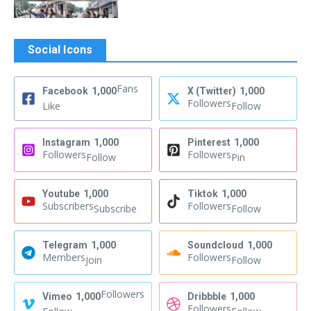
Social Icons
Fans
Facebook
1,000
X (Twitter)
1,000
Followers
Like
Follow
Instagram
1,000
Pinterest
1,000
Followers
Followers
Follow
Pin
Youtube
1,000
Tiktok
1,000
Subscribers
Followers
Subscribe
Follow
Telegram
1,000
Soundcloud
1,000
Members
Followers
Join
Follow
Followers
Vimeo
1,000
Dribbble
1,000
Followers