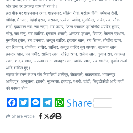
और उस पर तत्काल काम हो रहा है।
इस मौके पर शाहनवाज खान, शाहनजर, मोहित सैनी, प्रीतम सैनी, धर्मपाल सैनी,
गोविंदा, मैनपाल, मेहंदी हसन, शराफत, प्रवेज, जावेद, मुजम्मिल, जावेद राव, सौरभ
शर्मा, इकलाख राव, राव सद्दाम, राव जरार, जिला पंचायत प्रतिनिधि अरविंद कुमार,
सोनू, राव मोनू, राव खालिद, इरफान अंसारी, असजद प्रधान, रियाज, मेहरान प्रधान,
मुनाजिर हुसैन, राव इनसाद, अब्दुल कादिर, इकरार खान, राव रिहान, तौफीक खान,
राव रिजवान, तौफीक, राशिद, साजिद, अब्दुल कादिर बूथ अध्यक्ष, सलमान खान,
इकरार खान, राव समीर, साजिद खान, सोहेल खान, सलीम खान, कुर्बान राव, अजमल
खान, शादाब खान, असलम खान, अजहर खान, जाबिर खान, राव खालिद, कुर्बान अली
आदि शामिल हुए।
सड़क के बनने से इन गांव निवासियों अलीपुर, रोहालकी, बहादराबाद, भगतनपुर
आबिदपुर, अम्बूवाला, झाबरी, सुकरासा, इक्कड़, पथरी, डांडी, चिट्टीकोठी आदि गांवों
को फायदा होगा।
Facebook
Twitter
Messenger
Telegram
WhatsApp
Share
Share Article