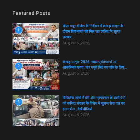
Featured Posts
डीएम मयूर दीक्षित के निर्देशन में कांवड़ यात्रा के
1
दौरान शिवभक्तों को मिल रहा त्वरित नि:शुल्क
उपचार…
August 6, 2026
कांवड़ यात्रा-2026: खाद्य प्रतिष्ठानों पर
2
आकस्मिक छापा, चार नमूने लिए गए जांच के लिए…
August 6, 2026
विजिलेंस जांचों में देरी और भ्रष्टाचार के आरोपियों
3
को कथित संरक्षण के विरोध में सुराज सेवा दल का
हल्लाबोल , देखें वीडियो
August 6, 2026