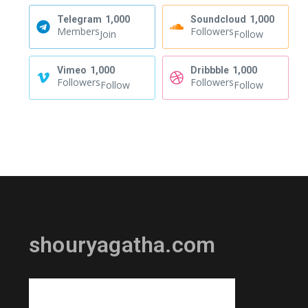
Telegram
1,000
Soundcloud
1,000
Members
Followers
Join
Follow
Vimeo
1,000
Dribbble
1,000
Followers
Followers
Follow
Follow
shouryagatha.com