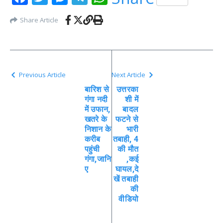
Share Article
Previous Article
Next Article
बारिश से
उत्तरका
गंगा नदी
शी में
में उफान,
बादल
खतरे के
फटने से
निशान के
भारी
करीब
तबाही, 4
पहुंची
की मौत
गंगा,जानि
,कई
ए
घायल,दे
खें तबाही
की
वीडियो