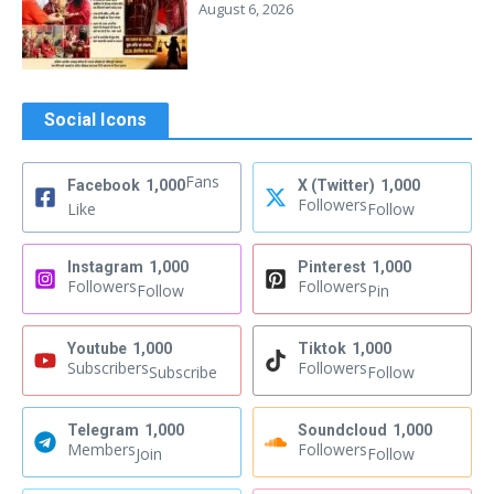
August 6, 2026
Social Icons
Fans
Facebook
1,000
X (Twitter)
1,000
Followers
Like
Follow
Instagram
1,000
Pinterest
1,000
Followers
Followers
Follow
Pin
Youtube
1,000
Tiktok
1,000
Subscribers
Followers
Subscribe
Follow
Telegram
1,000
Soundcloud
1,000
Members
Followers
Join
Follow