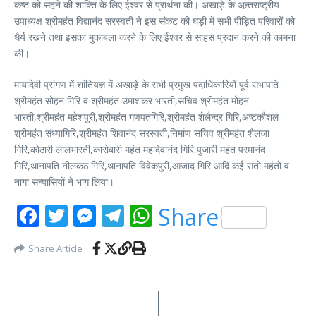
कष्ट को सहने की शाक्ति के लिए ईश्वर से प्रार्थना की। अखाड़े के अन्र्तराष्ट्रीय
उपाध्यक्ष श्रीमहंत विद्यानंद सरस्वती ने इस संकट की घड़ी में सभी पीड़ित परिवारों को
धैर्य रखने तथा इसका मुकाबला करने के लिए ईश्वर से साहस प्रदान करने की कामना
की।
मायादेवी प्रांगण में शांतियज्ञ में अखाड़े के सभी प्रमुख पदाधिकारियों पूर्व सभापति
श्रीमहंत सोहन गिरि व श्रीमहंत उमाशंकर भारती,सचिव श्रीमहंत मोहन
भारती,श्रीमहंत महेशपुरी,श्रीमहंत गणपतगिरि,श्रीमहंत शेलैन्द्र गिरि,अष्टकौशल
श्रीमहंत संध्यागिरि,श्रीमहंत शिवानंद सरस्वती,निर्माण सचिव श्रीमहंत शैलजा
गिरि,कोठारी लालभारती,कारोबारी महंत महादेवानंद गिरि,पुजारी महंत परमानंद
गिरि,थानापति नीलकंठ गिरि,थानापति विवेकपुरी,आजाद गिरि आदि कई संतो महंतो व
नागा सन्यासियों ने भाग लिया।
Facebook
Twitter
Messenger
Telegram
WhatsApp
Share
Share Article