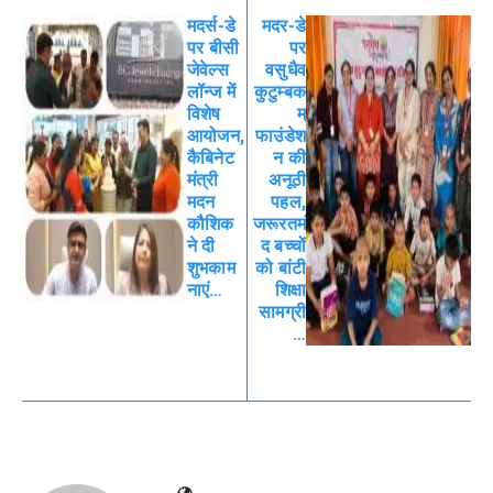
मदर्स-डे
मदर-डे
पर बीसी
पर
जेवेल्स
वसुधैव
लॉन्ज में
कुटुम्बक
विशेष
म्
आयोजन,
फाउंडेश
कैबिनेट
न की
मंत्री
अनूठी
मदन
पहल,
कौशिक
जरूरतमं
ने दी
द बच्चों
शुभकाम
को बांटी
नाएं…
शिक्षा
सामग्री
…