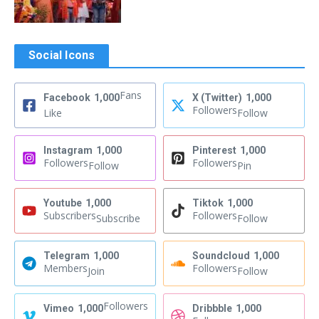
Social Icons
Fans
Facebook
1,000
X (Twitter)
1,000
Followers
Like
Follow
Instagram
1,000
Pinterest
1,000
Followers
Followers
Follow
Pin
Youtube
1,000
Tiktok
1,000
Subscribers
Followers
Subscribe
Follow
Telegram
1,000
Soundcloud
1,000
Members
Followers
Join
Follow
Followers
Vimeo
1,000
Dribbble
1,000