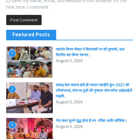
Save my name, email, and website in this browser for the
next time I comment.
Featured Posts
महापौर किरण जैसल ने शिवभक्तों पर की पुष्पवर्षा, फल
1
वितरित कर किया स्वागत…
August 5, 2026
कांवड़ मेला समाप्त होते ही रफ्तार पकड़ेंगी कुंभ-2027 की
2
परियोजनाएं, पांच नए पुलों की गुणवत्ता जांच करेगा आईआईटी
रुड़की…
August 5, 2026
गंगा कथा सुनने शुद्ध होता है मन -पंडित अधीर कौशिक।
3
August 5, 2026