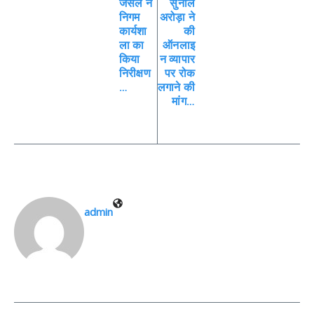
जैसल ने
सुनील
निगम
अरोड़ा ने
कार्यशा
की
ला का
ऑनलाइ
किया
न व्यापार
निरीक्षण
पर रोक
…
लगाने की
मांग…
admin