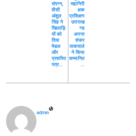
संपन्न,
महानिरी
वीसी
क्षक
अंशुल
प्रशिक्षण
सिंह ने
उत्तराख
खिलाड़ि
ण्ड
यों को
अनन्त
दिया
शंकर
मेडल
ताकवाले
और
ने किया
प्रशस्ति
सम्मानित
पत्र…
…
admin