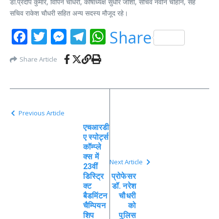
डॉ.प्रदीप कुमार, विपिन चौधरी, कोषाध्यक्ष सुधीर जोशी, सचिव नवीन चौहान, सह
सचिव राकेश चौधरी सहित अन्य सदस्य मौजूद रहे।
Facebook
Twitter
Messenger
Telegram
WhatsApp
Share
Share Article
Previous Article
एचआरडी
ए स्पोर्ट्स
कॉम्प्ले
क्स में
Next Article
23वीं
डिस्ट्रि
प्रोफेसर
क्ट
डॉ. नरेश
बैडमिंटन
चौधरी
चैम्पियन
को
शिप
पुलिस