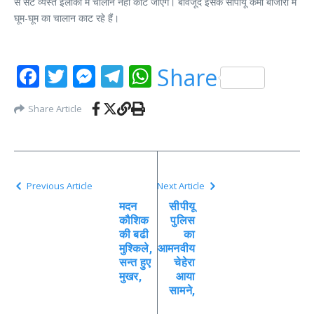
से सटे व्यस्त इलाकों में चालान नहीं काटे जाएंगे। बावजूद इसके सीपीयू कर्मी बाजारों में
घूम-घूम का चालान काट रहे हैं।
Facebook
Twitter
Messenger
Telegram
WhatsApp
Share
Share Article
Previous Article
Next Article
मदन
सीपीयू
कौशिक
पुलिस
की बढी
का
मुश्किले,
आमनवीय
सन्त हुए
चेहेरा
मुखर,
आया
सामने,