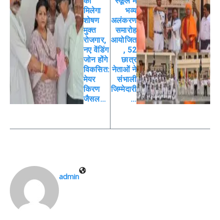
को
स्कूल में
मिलेगा
भव्य
शोषण
अलंकरण
मुक्त
समारोह
रोजगार,
आयोजित
नए वेंडिंग
, 52
जोन होंगे
छात्र
विकसित:
नेताओं ने
मेयर
संभाली
किरण
जिम्मेदारी
जैसल…
…
admin