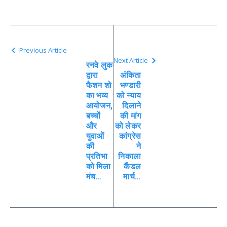
Previous Article
Next Article
रनवे लुक
द्वारा
अंकिता
फैशन शो
भण्डारी
का भव्य
को न्याय
आयोजन,
दिलाने
बच्चों
की मांग
और
को लेकर
युवाओं
कांग्रेस
की
ने
प्रतिभा
निकाला
को मिला
कैंडल
मंच…
मार्च…