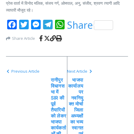
प्रेस वार्ता में विनोद मलिक, संजय गर्ग, ओमपाल, अनु, संजीव, श्रवण त्यागी आदि
व्यापारी मौजूद रहे।
Facebook
Twitter
Messenger
Telegram
WhatsApp
Share
Share Article
Previous Article
Next Article
रानीपुर
भाजपा
विधानस
कार्यालय
भा में
पर
SIR की
नवनियु
पूर्व
क्त मोर्चा
तैयारियों
जिला
को लेकर
अध्यक्षों
भाजपा
का भव्य
कार्यकर्ता
स्वागत
ओं की
एवं