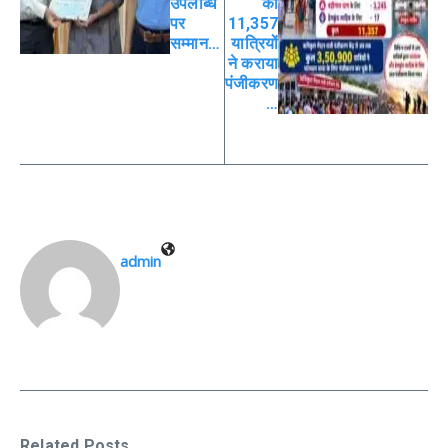
उपलब्धि
को
पर
11,357
सम्मान…
यात्रियों
ने कराया
पंजीकरण
…
admin
Related Posts