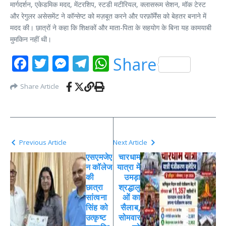
मार्गदर्शन, एकेडमिक मदद, मेंटरशिप, स्टडी मटीरियल, क्लासरूम सेशन, मॉक टेस्ट
और रेगुलर असेसमेंट ने कॉन्सेप्ट को मज़बूत करने और परफ़ॉर्मेंस को बेहतर बनाने में
मदद की। छात्रों ने कहा कि शिक्षकों और माता-पिता के सहयोग के बिना यह कामयाबी
मुमकिन नहीं थी।
Facebook
Twitter
Messenger
Telegram
WhatsApp
Share
Share Article
Previous Article
Next Article
एसएमजेए
चारधाम
न कॉलेज
यात्रा में
की
उमड़ा
छात्रा
श्रद्धालु
सांत्वना
ओं का
सिंह को
सैलाब,
उत्कृष्ट
सोमवार