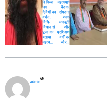
ने किया
महत्वपूर्ण
नव
बैठक,
देवियों का
संगठना
वर्णन,
त्मक
विधि-
मजबूती
विधान से
और
पूजा का
प्रशिक्षण
बताया
वर्गों पर
महत्व…
जोर…
admin