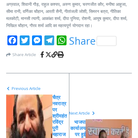
अग्रवाल, शिवानी गौड़, राहुल कश्यप, अरुण कुमार, चरणजीत कौर, मनीषा आहूजा,
सीमा रानी, वर्णिका चौहान, आरती सैनी, गीतांजली जोशी, सिमरन बत्रा, गीतिका
मलकोटी, मानसी त्यागी, आकांक्षा शर्मा, दीपा पुनिया, रोशनी, आयुष कुमार, दीपा शर्मा,
निखिल चौहान, गौरव शर्मा आदि का महत्वपूर्ण योगदान रहा।
Facebook
Twitter
Messenger
Telegram
WhatsApp
Share
Share Article
Previous Article
चैत्र
नवरात्र
पर
Next Article
श्रीमहंत
रविंद्र
भाजपा
पुरी
कार्यालय
महाराज
पर हुई