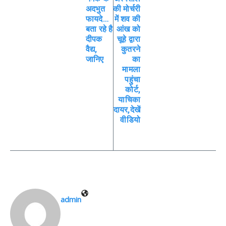
अदभुत
की मोर्चरी
फायदे…
में शव की
बता रहे है
आंख को
दीपक
चूहे द्वारा
वैद्य,
कुतरने
जानिए
का
मामला
पहुंचा
कोर्ट,
याचिका
दायर,देखें
वीडियो
admin