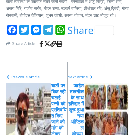
वाली व्यवस्था के खिलाफ संघर्ष जारी रखेगी। प्रेसवार्ता में अंजू मिश्रा, रचना शर्मा,
अजय गिरि, राजीव भार्गव, मोहन राणा, उत्कर्ष वालिया, तीर्थपाल रवि, अंजू द्विवेदी, गौरव
गोस्वामी, बीपीएस तेजियान, शुभम जोशी, अरुण चौहान, नंदन शाह मौजूद रहे।
Facebook
Twitter
Messenger
Telegram
WhatsApp
Share
Share Article
Previous Article
Next Article
घाटों पर
जाईस
बिक रही
तकनीक
चटाई-
के साथ
पन्नी को
हरिद्वार में
प्रतिबंधि
शुरू हुआ
त किए
नया
जाने की
ऑप्टिक
मांग को
ल
लेकर
शोरूम,