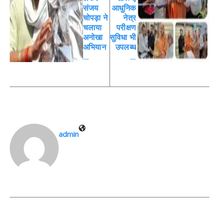
संजय
आधुनिक
चोपड़ा ने
नेत्र
चलाया
परीक्षण
अनोखा
सुविधा भी
अभियान
उपलब्ध
…
…
admin