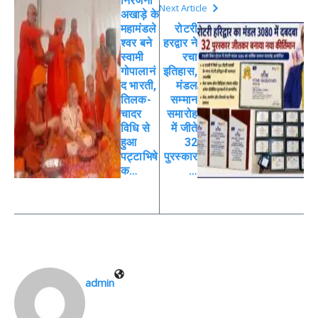
निरंजनी
Next Article
अखाड़े के
महामंडले
रोटरी
श्वर बने
हरद्वार ने
स्वामी
रचा
गोपालानं
इतिहास,
द भारती,
मंडल
तिलक-
सम्मान
चादर
समारोह
विधि से
में जीते
हुआ
32
पट्टाभिषे
पुरस्कार
क…
…
admin