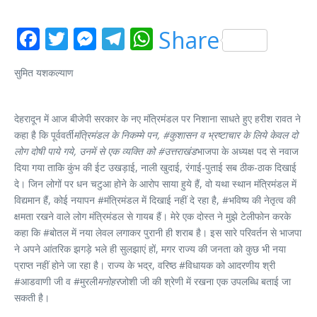
Facebook
Twitter
Messenger
Telegram
WhatsApp
Share
सुमित यशकल्याण
देहरादून में आज बीजेपी सरकार के नए मंत्रिमंडल पर निशाना साधते हुए हरीश रावत ने
कहा है कि पूर्ववर्ती
मंत्रिमंडल के निकम्मे पन, #कुशासन व भ्रष्टाचार के लिये केवल दो
लोग दोषी पाये गये, उनमें से एक व्यक्ति को #उत्तराखंड
भाजपा के अध्यक्ष पद से नवाज
दिया गया ताकि कुंभ की ईट उखड़ाई, नाली खुदाई, रंगाई-पुताई सब ठीक-ठाक दिखाई
दे। जिन लोगों पर धन चटुआ होने के आरोप साया हुये हैं, वो यथा स्थान मंत्रिमंडल में
विद्यमान हैं, कोई नयापन #मंत्रिमंडल में दिखाई नहीं दे रहा है, #भविष्य की नेतृत्व की
क्षमता रखने वाले लोग मंत्रिमंडल से गायब हैं। मेरे एक दोस्त ने मुझे टेलीफोन करके
कहा कि #बोतल में नया लेवल लगाकर पुरानी ही शराब है। इस सारे परिवर्तन से भाजपा
ने अपने आंतरिक झगड़े भले ही सुलझाएं हों, मगर राज्य की जनता को कुछ भी नया
प्राप्त नहीं होने जा रहा है। राज्य के भद्र, वरिष्ठ #विधायक को आदरणीय श्री
#आडवाणी जी व #मुरली
मनोहर
जोशी जी की श्रेणी में रखना एक उपलब्धि बताई जा
सकती है।