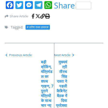
Facebook
Twitter
Messenger
Telegram
WhatsApp
Share
Share Article
Tagged:
# हरीश रावत हमला#
Previous Article
Next Article
बड़ी
मुख्यमं
ब्रेकिंग,
त्री
मंत्रिमंड
तीरथ
ल का
सिंह
शपथ
रावत ने
ग्रहण, 7
पहली
पुराने
कैबिनेट
मंत्रियों
बैठक में
के साथ
दिया
चार नए
प्रदेशवा