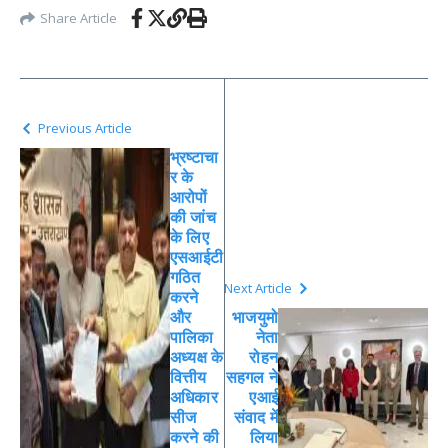
Share Article
Previous Article
भ्रष्टाचा
र के
आरोपों
की जांच
के लिए
एसआईटी
गठित
Next Article
करने
और
भाजयुमो
पालिका
नेता
अध्यक्ष के
रोहन
वित्तीय
सहगल ने
अधिकार
एआई
सीज
संवाद में
करने की
लिया