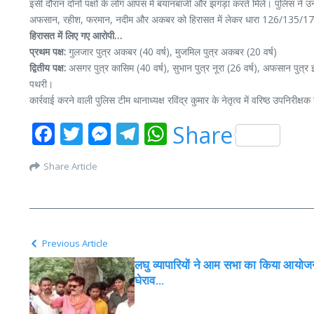
इसी दौरान दोनों पक्षों के लोग आपस में बयानबाजी और झगड़ा करते मिले। पुलिस ने उन
अफसान, रहीश, फरमान, नदीम और अकबर को हिरासत में लेकर धारा 126/135/170
हिरासत में लिए गए आरोपी…
प्रथम पक्ष:
गुलजार पुत्र अकबर (40 वर्ष), मुजमिल पुत्र अकबर (20 वर्ष)
द्वितीय पक्ष:
असगर पुत्र कासिम (40 वर्ष), सुभान पुत्र नूरा (26 वर्ष), अफसान पुत्र 
पथरी।
कार्रवाई करने वाली पुलिस टीम थानाध्यक्ष रविंद्र कुमार के नेतृत्व में वरिष्ठ उपनिरीक्ष
Facebook
Twitter
Messenger
Telegram
WhatsApp
Share
Share Article
Previous Article
लघु व्यापारियों ने आम सभा का किया आयोज
घेराव…