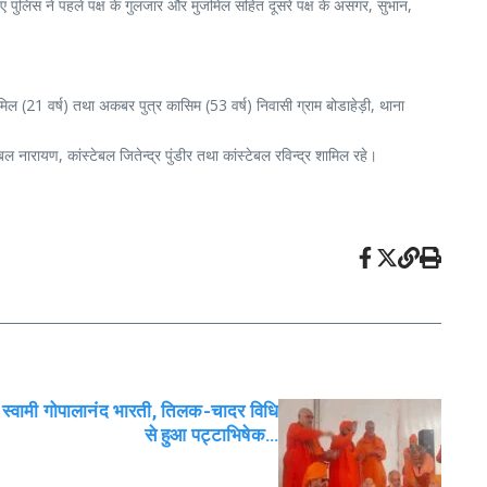
ुए पुलिस ने पहले पक्ष के गुलजार और मुजमिल सहित दूसरे पक्ष के असगर, सुभान,
मिल (21 वर्ष) तथा अकबर पुत्र कासिम (53 वर्ष) निवासी ग्राम बोडाहेड़ी, थाना
्टेबल नारायण, कांस्टेबल जितेन्द्र पुंडीर तथा कांस्टेबल रविन्द्र शामिल रहे।
े स्वामी गोपालानंद भारती, तिलक-चादर विधि
से हुआ पट्टाभिषेक…