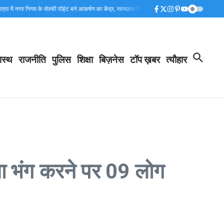
नगर निगम के सेल्फी पॉइंट बने आकर्षण का केंद्र, स्वच्छता-निर्मल गंगा का दे रहे संदेश…
कांवड़ मेले की सकुश
ास्थ
राजनीति
पुलिस
शिक्षा
बिज़नेस
टॉप ख़बर
त्यौहार
्था भंग करने पर 09 लोग