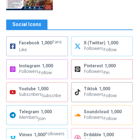
Social Icons
Fans
Facebook
1,000
X (Twitter)
1,000
Followers
Like
Follow
Instagram
1,000
Pinterest
1,000
Followers
Followers
Follow
Pin
Youtube
1,000
Tiktok
1,000
Subscribers
Followers
Subscribe
Follow
Telegram
1,000
Soundcloud
1,000
Members
Followers
Join
Follow
Followers
Vimeo
1,000
Dribbble
1,000