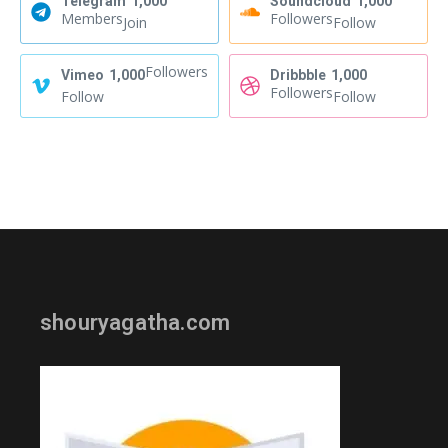
Telegram
1,000
Soundcloud
1,000
Members
Followers
Join
Follow
Followers
Vimeo
1,000
Dribbble
1,000
Followers
Follow
Follow
shouryagatha.com