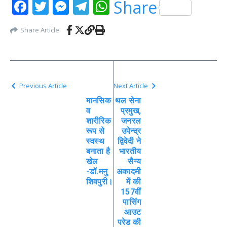
Facebook
Twitter
Messenger
Telegram
WhatsApp
Share
Share Article
Previous Article
Next Article
मानसिक
थल सेना
व
प्रमुख,
शारीरिक
जनरल
रूप से
उपेन्द्र
स्वस्थ
द्विवेदी ने
बनाता है
भारतीय
खेल
सैन्य
-डॉ.मनु
अकादमी
शिवपुरी।
में की
157वीं
पासिंग
आउट
परेड की