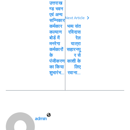
उत्तराख
ण्ड भवन
एवं अन्य
Next Article
सन्निकार
कर्मकार
भव्य संत
कल्याण
रविदास
बोर्ड में
रेल
मनरेगा
यात्रा
कर्मकारों
सहारनपु
के
र से
पंजीकरण
काशी के
का किया
लिए
शुभारंभ…
रवाना…
admin