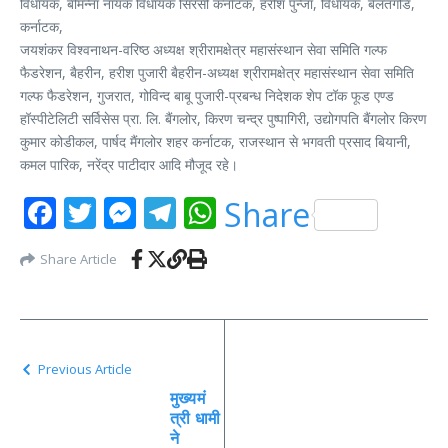
विधायक, बीमन्ना नायक विधायक सिरसी कर्नाटक, हरीश पुन्जा, विधायक, बेलतंगडि,
कर्नाटक,
जयशंकर विश्वनाथन-वरिष्ठ अध्यक्ष श्रीरामक्षेत्र महासंस्थान सेवा समिति गल्फ
फैडरेशन, बैहरीन, हरीश पुजारी बैहरीन-अध्यक्ष श्रीरामक्षेत्र महासंस्थान सेवा समिति
गल्फ फैडरेशन, गुजरात, गोविन्द बाबू पुजारी-प्रबन्ध निदेशक शेप टॉक फूड एण्ड
हॉस्पीटेलिटी सर्विसेस प्रा. लि. बैंगलोर, किरण चन्द्र पुष्पागिरी, उद्योगपति बैंगलोर किरण
कुमार कोडीकल, पार्षद मैंगलोर शहर कर्नाटक, राजस्थान से भगवती प्रसाद बियानी,
कमल पारिक, नरेंद्र पाटीदार आदि मौजूद रहे।
Facebook
Twitter
Messenger
Telegram
WhatsApp
Share
Share Article
Previous Article
मुख्यमं
त्री धामी
ने