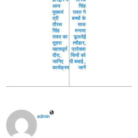
आज
सिंह
मुख्यमं
रावत ने
त्री
बच्चों के
तीरथ
साथ
सिंह
मनाया
रावत का
फूलदेई
दूसरा
त्यौहार,
महत्वपूर्ण
प्रदेशवा
दौरा,
सियों को
जानिए
दी बधाई ,
कार्यक्रम
जानें
admin