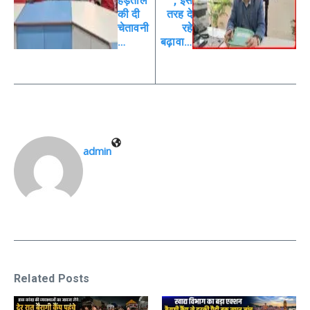
हड़ताल
, इस
की दी
तरह दे
चेतावनी
रहे
…
बढ़ावा…
admin
Related Posts