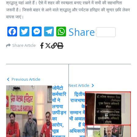
श्रद्धालु यहां आते हैं। ऐसे में शहर की स्वच्छता बनाए रखने में सभी की सहभागिता
जरूरी है। जिससे बाहर से आने वाले श्रद्धालु और पर्यटक हरिद्वार की सुन्दर छवि लेकर
वापस जाएं।
Facebook
Twitter
Messenger
Telegram
WhatsApp
Share
Share Article
Previous Article
Next Article
जोमैटो
कर्मचारि
द्वितीय
यों ने
राजभाषा
लगाया
के
उत्पीड़न
सम्मान में
का
भी अव्वल
आरोप,
हैं ये
भूख
अधिकारी