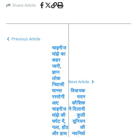
Share Article
Previous Article
चाइनीज
मांझे का
कहर
जारी,
ज्ञान
लोक
Next Article
निवासी
मानस
विधायक
रस्तोगी
मदन
आए
कौशिक
चाइनीज
ने दिलायी
मांझे की
कुली
चपेट में,
यूनियन
गला, होंठ
की
और हाथ
नवनिर्वा