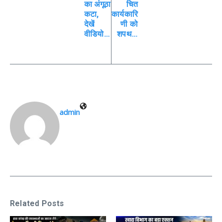
का अंगूठा
चित
कटा,
कार्यकारि
देखें
णी को
वीडियो…
शपथ…
admin
Related Posts