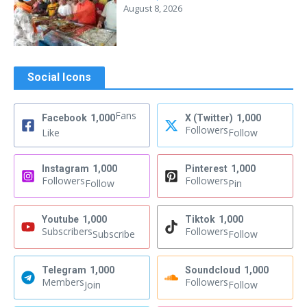
August 8, 2026
Social Icons
Fans
Facebook
1,000
X (Twitter)
1,000
Followers
Like
Follow
Instagram
1,000
Pinterest
1,000
Followers
Followers
Follow
Pin
Youtube
1,000
Tiktok
1,000
Subscribers
Followers
Subscribe
Follow
Telegram
1,000
Soundcloud
1,000
Members
Followers
Join
Follow