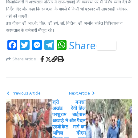
जिलाधिकारी ने अस्पताल परिसर में साफ-सफाई की व्यवस्था पर भी विशेष ध्यान देने के
निर्देश दिए और कहा कि स्वच्छता के मामले में किसी भी प्रकार की लापरवाही स्वीकार
नहीं की जाएगी।
इस दौरान डॉ. आर.के. सिंह, डॉ. हर्ष, डॉ. नितिन, डॉ. अजीन सहित चिकित्सक व
अस्पताल के कर्मचारी मौजूद रहे।
Facebook
Twitter
Messenger
Telegram
WhatsApp
Share
Share Article
Previous Article
Next Article
श्री
मनसा
अखंड
देवी हिल
परशुराम
बाईपास
अखाड़े ने
और पैदल
एडवोकेट
मार्ग का
अनिल
डीएम