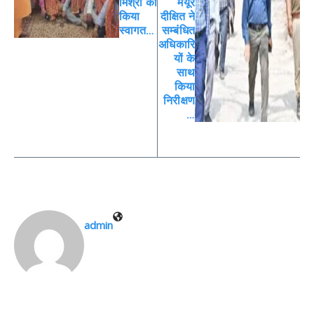
मिश्रा का
मयूर
किया
दीक्षित ने
स्वागत…
सम्बंधित
अधिकारि
यों के
साथ
किया
निरीक्षण
…
admin