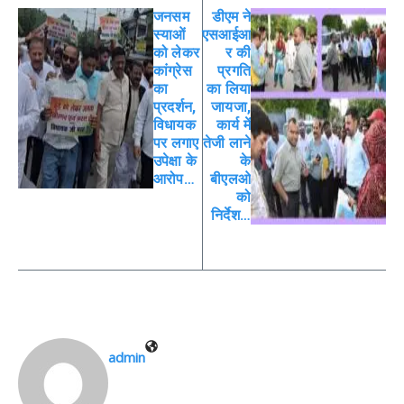
जनसम
डीएम ने
स्याओं
एसआईआ
को लेकर
र की
कांग्रेस
प्रगति
का
का लिया
प्रदर्शन,
जायजा,
विधायक
कार्य में
पर लगाए
तेजी लाने
उपेक्षा के
के
आरोप…
बीएलओ
को
निर्देश…
admin