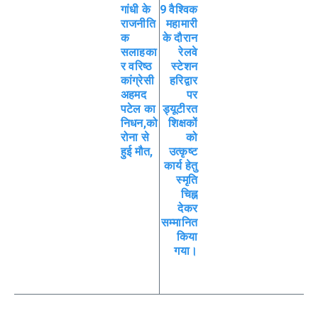
गांधी के
9 वैश्विक
राजनीति
महामारी
क
के दौरान
सलाहका
रेलवे
र वरिष्ठ
स्टेशन
कांग्रेसी
हरिद्वार
अहमद
पर
पटेल का
ड्यूटीरत
निधन,को
शिक्षकों
रोना से
को
हुई मौत,
उत्कृष्ट
कार्य हेतु
स्मृति
चिह्न
देकर
सम्मानित
किया
गया।