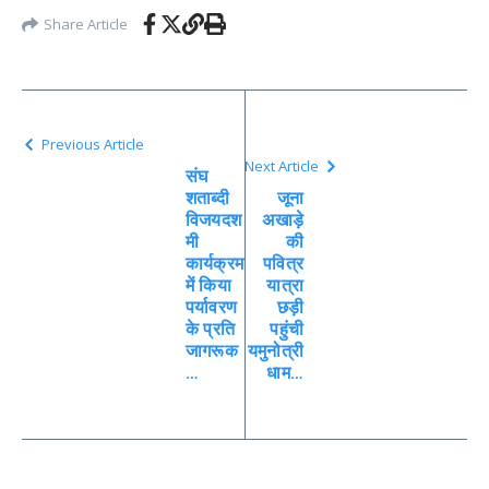
Share Article
Previous Article
Next Article
संघ
शताब्दी
जूना
विजयदश
अखाड़े
मी
की
कार्यक्रम
पवित्र
में किया
यात्रा
पर्यावरण
छड़ी
के प्रति
पहुंची
जागरूक
यमुनोत्री
…
धाम…