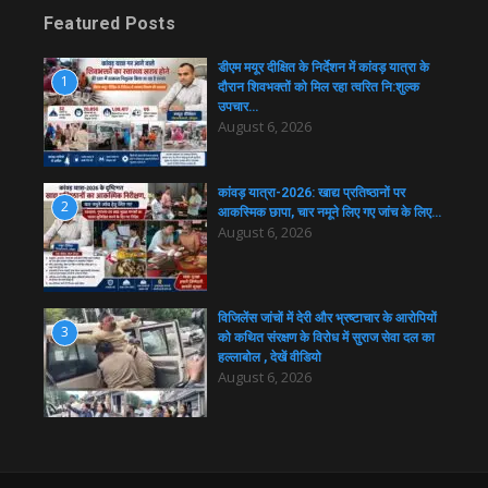
Featured Posts
डीएम मयूर दीक्षित के निर्देशन में कांवड़ यात्रा के
1
दौरान शिवभक्तों को मिल रहा त्वरित नि:शुल्क
उपचार…
August 6, 2026
कांवड़ यात्रा-2026: खाद्य प्रतिष्ठानों पर
2
आकस्मिक छापा, चार नमूने लिए गए जांच के लिए…
August 6, 2026
विजिलेंस जांचों में देरी और भ्रष्टाचार के आरोपियों
3
को कथित संरक्षण के विरोध में सुराज सेवा दल का
हल्लाबोल , देखें वीडियो
August 6, 2026