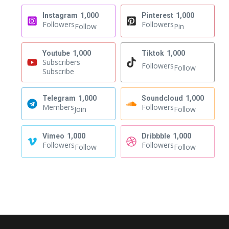
Instagram
1,000
Pinterest
1,000
Followers
Followers
Follow
Pin
Youtube
1,000
Tiktok
1,000
Subscribers
Followers
Follow
Subscribe
Telegram
1,000
Soundcloud
1,000
Members
Followers
Join
Follow
Vimeo
1,000
Dribbble
1,000
Followers
Followers
Follow
Follow