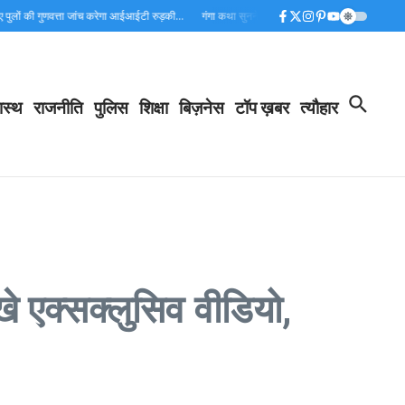
लों की गुणवत्ता जांच करेगा आईआईटी रुड़की…
गंगा कथा सुनने शुद्ध होता है मन -पंडित अधीर कौशिक।
ास्थ
राजनीति
पुलिस
शिक्षा
बिज़नेस
टॉप ख़बर
त्यौहार
देखे एक्सक्लुसिव वीडियो,