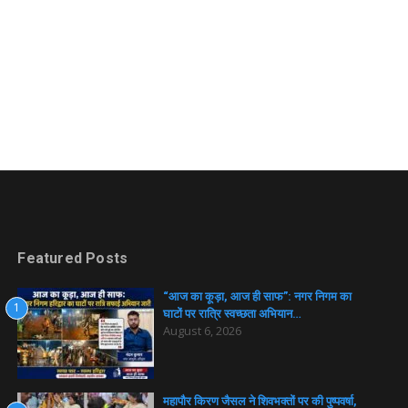
Featured Posts
“आज का कूड़ा, आज ही साफ”: नगर निगम का
1
घाटों पर रात्रि स्वच्छता अभियान…
August 6, 2026
महापौर किरण जैसल ने शिवभक्तों पर की पुष्पवर्षा,