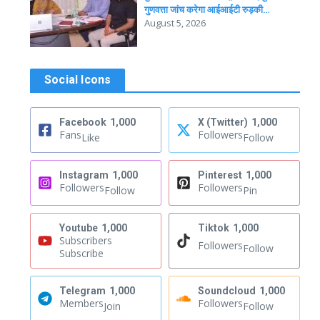
गुणवत्ता जांच करेगा आईआईटी रुड़की…
August 5, 2026
Social Icons
Facebook
1,000
X (Twitter)
1,000
Fans
Followers
Like
Follow
Instagram
1,000
Pinterest
1,000
Followers
Followers
Follow
Pin
Youtube
1,000
Tiktok
1,000
Subscribers
Followers
Follow
Subscribe
Telegram
1,000
Soundcloud
1,000
Members
Followers
Join
Follow