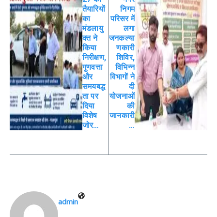
तैयारियों
निगम
का
परिसर में
मंडलायु
लगा
क्त ने
जनकल्या
किया
णकारी
निरीक्षण,
शिविर,
गुणवत्ता
विभिन्न
और
विभागों ने
समयबद्ध
दी
ता पर
योजनाओं
दिया
की
विशेष
जानकारी
जोर…
…
admin