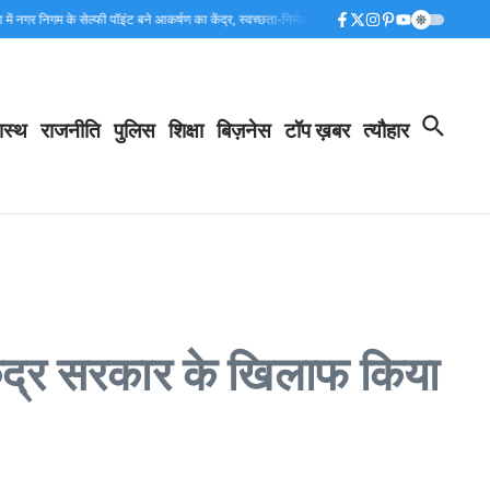
िगम के सेल्फी पॉइंट बने आकर्षण का केंद्र, स्वच्छता-निर्मल गंगा का दे रहे संदेश…
कांवड़ मेले की सकुशलता 
ास्थ
राजनीति
पुलिस
शिक्षा
बिज़नेस
टॉप ख़बर
त्यौहार
 केंद्र सरकार के खिलाफ किया