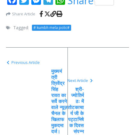
Share
Share Article
Tagged:
# kumbh mela polic#
Previous Article
मुख्यमं
त्री
Next Article
त्रिवेंद्र
सिंह
श्री-
रावत का
ज्योतिर्म
सर्वे करने
ठः में
वाले न्यूज़
तोटकाचा
चैनल के
र्य जी के
खिलाफ
पट्टाभिषे
मुकदमा
क दिवस
दर्ज।
संपन्न