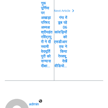
गुरू
पूर्णिमा
Next Article
पर
अखाड़ा
गंगा में
परिषद
डूब रहे
अध्यक्ष
06
श्रीमहंत
कांवड़ियों
रविंद्रपु
को
री ने दी
एसडीआर
स्वामी
एफ ने
वेदमूर्ति
किया
पुरी को
रेस्क्यू,
सन्यास
देखें
दीक्षा…
वीडियो…
admin