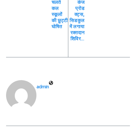
चलते
कंज
कल
प्रोड
स्कूलों
क्ट्स,
की छुट्टी
सिडकुल
घोषित
में लगाया
रक्तदान
शिविर…
admin