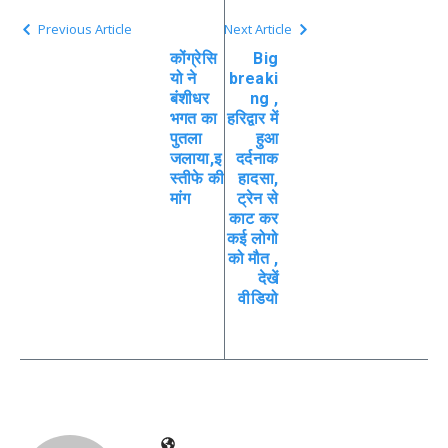
Previous Article
Next Article
कोंग्रेसि
Big
यो ने
breaki
बंशीधर
ng ,
भगत का
हरिद्वार में
पुतला
हुआ
जलाया,इ
दर्दनाक
स्तीफे की
हादसा,
मांग
ट्रेन से
काट कर
कई लोगो
को मौत ,
देखें
वीडियो