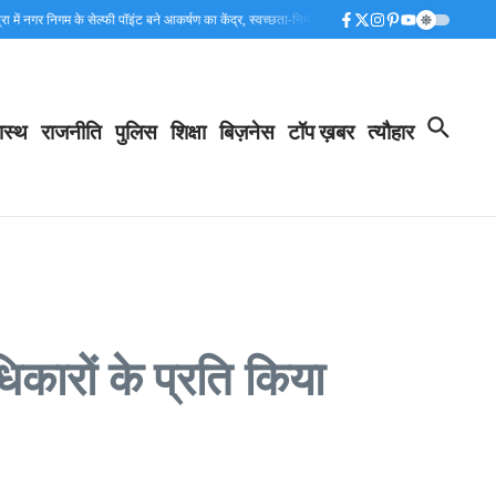
ें नगर निगम के सेल्फी पॉइंट बने आकर्षण का केंद्र, स्वच्छता-निर्मल गंगा का दे रहे संदेश…
कांवड़ मेले की स
ास्थ
राजनीति
पुलिस
शिक्षा
बिज़नेस
टॉप ख़बर
त्यौहार
कारों के प्रति किया