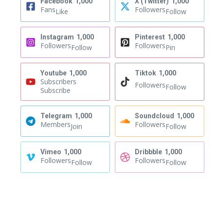
Facebook
1,000
X (Twitter)
1,000
Fans
Followers
Like
Follow
Instagram
1,000
Pinterest
1,000
Followers
Followers
Follow
Pin
Youtube
1,000
Tiktok
1,000
Subscribers
Followers
Follow
Subscribe
Telegram
1,000
Soundcloud
1,000
Members
Followers
Join
Follow
Vimeo
1,000
Dribbble
1,000
Followers
Followers
Follow
Follow