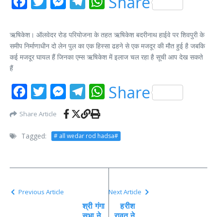
Facebook
Twitter
Messenger
Telegram
WhatsApp
Share
ऋषिकेश। ऑलवेदर रोड परियोजना के तहत ऋषिकेश बदरीनाथ हाईवे पर शिवपुरी के
समीप निर्माणाधीन दो लेन पुल का एक हिस्सा ढहने से एक मजदूर की मौत हुई है जबकि
कई मजदूर घायल हैं जिनका एम्स ऋषिकेश में इलाज चल रहा है सूची आप देख सकते
हैं
Facebook
Twitter
Messenger
Telegram
WhatsApp
Share
Share Article
Tagged:
# all wedar rod hadsa#
Previous Article
Next Article
श्री गंगा
हरीश
सभा ने
रावत ने