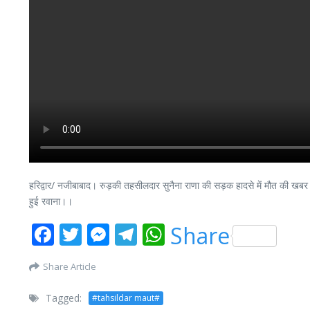
हरिद्वार/ नजीबाबाद। रुड़की तहसीलदार सुनैना राणा की सड़क हादसे में मौत की खबर।
हुई रवाना।।
Facebook
Twitter
Messenger
Telegram
WhatsApp
Share
Share Article
Tagged:
#tahsildar maut#