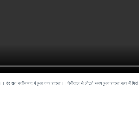
। देर रात नजीबाबाद में हुआ कार हादसा।। नैनीताल से लौटते समय हुआ हादसा,नहर में गिरी