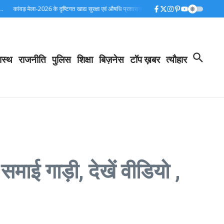
कांवड़ मेला-2026 के दृष्टिगत खाद्य सुरक्षा एवं औषधि प्रशासन ने चलाया सघन निरीक्षण अभियान…
पूर्व
ास्थ
राजनीति
पुलिस
शिक्षा
बिज़नेस
टॉप ख़बर
त्यौहार
माई गाड़ी, देखें वीडियो ,