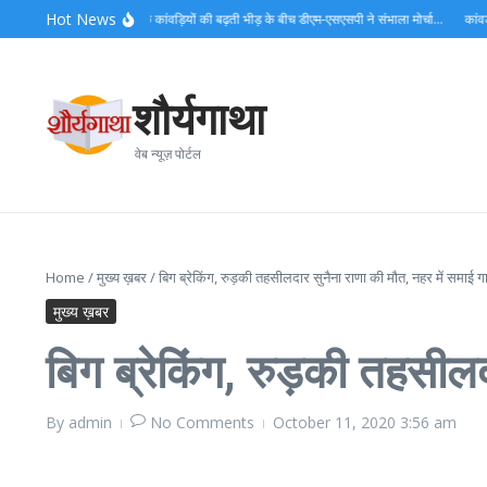
Skip to content
Hot News
 यात्रा अंतिम चरण में, डाक कांवड़ियों की बढ़ती भीड़ के बीच डीएम-एसएसपी ने संभाला मोर्चा…
कांवड़ मेल
शौर्यगाथा
वेब न्यूज़ पोर्टल
Home
/
मुख्य ख़बर
/
बिग ब्रेकिंग, रुड़की तहसीलदार सुनैना राणा की मौत, नहर में समाई गाड़
मुख्य ख़बर
बिग ब्रेकिंग, रुड़की तहसीलदा
By
admin
No Comments
October 11, 2020
3:56 am