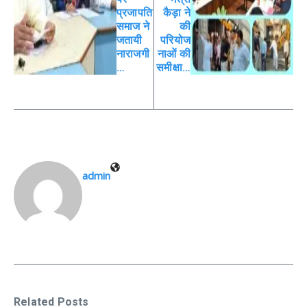
प्रजापति
कैड़ा ने
समाज ने
की
जतायी
परियोज
नाराजगी
नाओं की
…
समीक्षा…
admin
Related Posts