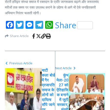
रोटरी हरिद्वार संस्था समाज में रक्तदान के प्रति जागरूकता बढ़ाने और जरूरतमंद
मरीजों तक समय पर रक्त उपलब्ध कराने के उद्देश्य से आगे भी ऐसे जनहितकारी
अभियान निरंतर चलाती रहेगी।
Facebook
Twitter
Messenger
Telegram
WhatsApp
Share
Share Article
Previous Article
Next Article
माटी
कला बोर्ड
कुंभ
में गैर
मेला-20
प्रजापति
27 को
समाज के
ऐतिहासि
लोगों को
क बनाने
दायित्व
में जुटी
सौंपे जाने
सरकार,
पर
मंत्री